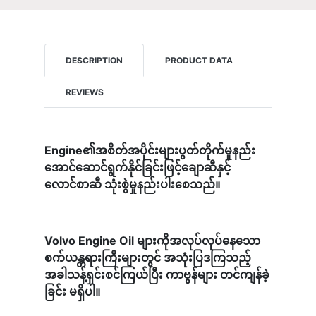
DESCRIPTION
PRODUCT DATA
REVIEWS
Engine၏အစိတ်အပိုင်းများပွတ်တိုက်မှုနည်း
အောင်ဆောင်ရွက်နိုင်ခြင်းဖြင့်ချောဆီနှင့်
လောင်စာဆီ သုံးစွဲမှုနည်းပါးစေသည်။
Volvo Engine Oil များကိုအလုပ်လုပ်နေသော
စက်ယန္တရားကြီးများတွင် အသုံးပြဒကြသည့်
အခါသန့်ရှင်းစင်ကြယ်ပြီး ကာဗွန်များ တင်ကျန်ခဲ့
ခြင်း မရှိပါ။