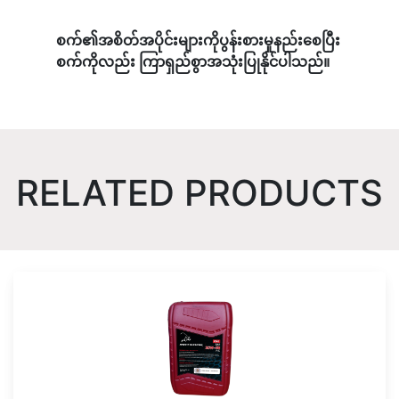
စက်၏အစိတ်အပိုင်းများကိုပွန်းစားမှုနည်းစေပြီး
စက်ကိုလည်း ကြာရှည်စွာအသုံးပြုနိုင်ပါသည်။
RELATED PRODUCTS