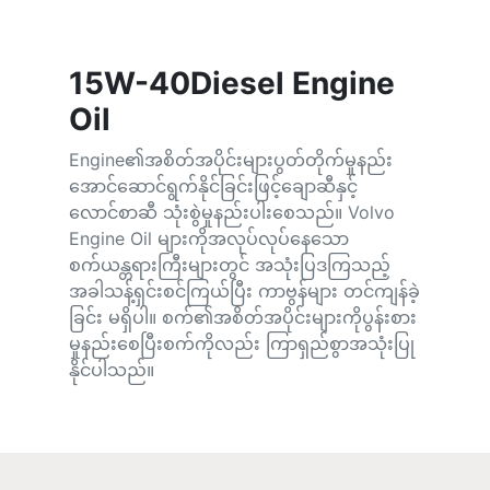
15W-40Diesel Engine
Oil
Engine၏အစိတ်အပိုင်းများပွတ်တိုက်မှုနည်း
အောင်ဆောင်ရွက်နိုင်ခြင်းဖြင့်ချောဆီနှင့်
လောင်စာဆီ သုံးစွဲမှုနည်းပါးစေသည်။ Volvo
Engine Oil များကိုအလုပ်လုပ်နေသော
စက်ယန္တရားကြီးများတွင် အသုံးပြဒကြသည့်
အခါသန့်ရှင်းစင်ကြယ်ပြီး ကာဗွန်များ တင်ကျန်ခဲ့
ခြင်း မရှိပါ။ စက်၏အစိတ်အပိုင်းများကိုပွန်းစား
မှုနည်းစေပြီးစက်ကိုလည်း ကြာရှည်စွာအသုံးပြု
နိုင်ပါသည်။