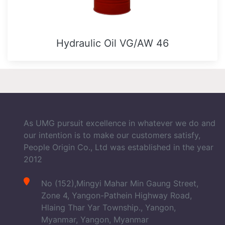
Hydraulic Oil VG/AW 46
As UMG pursuit excellence in whatever we do and
our intention is to make our customers satisfy,
People Origin Co., Ltd was established in the year
2012
No (152),Mingyi Mahar Min Gaung Street,
Zone 4, Yangon-Pathein Highway Road,
Hlaing Thar Yar Township., Yangon,
Myanmar, Yangon, Myanmar