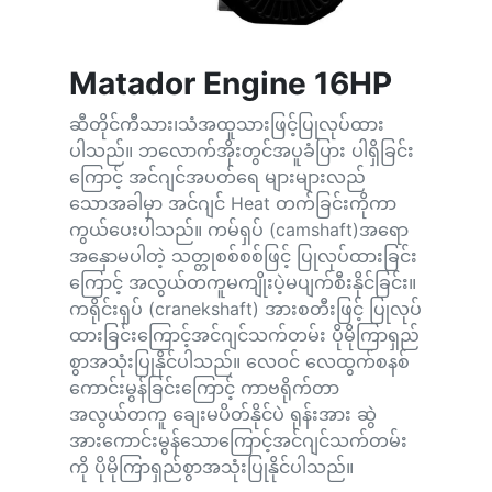
Matador Engine 16HP
ဆီတိုင်ကီသား၊သံအထူသားဖြင့်ပြုလုပ်ထား
ပါသည်။ ဘလောက်အိုးတွင်အပူခံပြား ပါရှိခြင်း
ကြောင့် အင်ဂျင်အပတ်ရေ များများလည်
သောအခါမှာ အင်ဂျင် Heat တက်ခြင်းကိုကာ
ကွယ်ပေးပါသည်။ ကမ်ရှပ် (camshaft)အ‌ရော
အ‌နှောမပါတဲ့ သတ္တုစစ်စစ်ဖြင့် ပြုလုပ်ထားခြင်း
ကြောင့် အလွယ်တကူမကျိုးပဲ့မပျက်စီးနိုင်ခြင်း။
ကရိုင်းရှပ် (cranekshaft) အားစတီးဖြင့် ပြုလုပ်
ထားခြင်းကြောင့်အင်ဂျင်သက်တမ်း ပိုမိုကြာရှည်
စွာအသုံးပြုနိုင်ပါသည်။ လေဝင် လေထွက်စနစ်
ကောင်းမွန်ခြင်းကြောင့် ကာဗရိုက်တာ
အလွယ်တကူ ချေးမပိတ်နိုင်ပဲ ရုန်းအား ဆွဲ
အားကောင်းမွန်သောကြောင့်အင်ဂျင်သက်တမ်း
ကို ပိုမိုကြာရှည်စွာအသုံးပြုနိုင်ပါသည်။