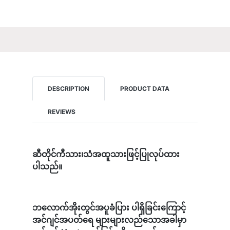
DESCRIPTION
PRODUCT DATA
REVIEWS
ဆီတိုင်ကီသား၊သံအထူသားဖြင့်ပြုလုပ်ထား
ပါသည်။
ဘလောက်အိုးတွင်အပူခံပြား ပါရှိခြင်းကြောင့်
အင်ဂျင်အပတ်ရေ များများလည်သောအခါမှာ