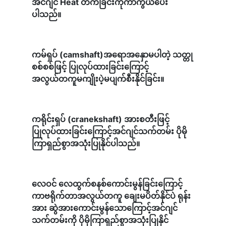
အင်ဂျင် Heat တက်ခြင်းကိုကာကွယ်ပေး
ပါသည်။
ကမ်ရှပ် (camshaft)အ‌ရောအ‌နှောမပါတဲ့ သတ္တု
စစ်စစ်ဖြင့် ပြုလုပ်ထားခြင်းကြောင့်
အလွယ်တကူမကျိုးပဲ့မပျက်စီးနိုင်ခြင်း။
ကရိုင်းရှပ် (cranekshaft) အားစတီးဖြင့်
ပြုလုပ်ထားခြင်းကြောင့်အင်ဂျင်သက်တမ်း ပိုမို
ကြာရှည်စွာအသုံးပြုနိုင်ပါသည်။
လေဝင် လေထွက်စနစ်ကောင်းမွန်ခြင်းကြောင့်
ကာဗရိုက်တာအလွယ်တကူ ချေးမပိတ်နိုင်ပဲ ရုန်း
အား ဆွဲအားကောင်းမွန်သောကြောင့်အင်ဂျင်
သက်တမ်းကို ပိုမိုကြာရှည်စွာအသုံးပြုနိုင်