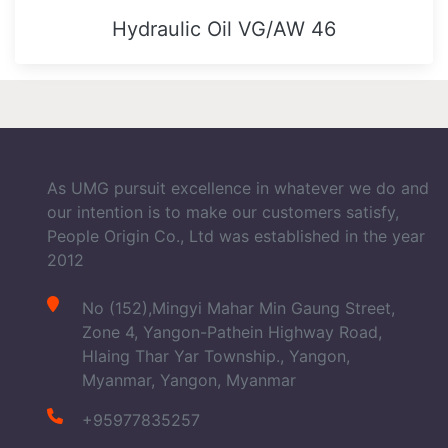
Hydraulic Oil VG/AW 46
As UMG pursuit excellence in whatever we do and
our intention is to make our customers satisfy,
People Origin Co., Ltd was established in the year
2012
No (152),Mingyi Mahar Min Gaung Street,
Zone 4, Yangon-Pathein Highway Road,
Hlaing Thar Yar Township., Yangon,
Myanmar, Yangon, Myanmar
+95977835257