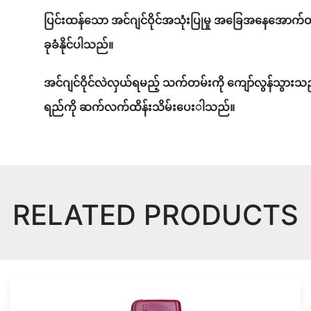
ပြင်းထန်သော အင်ဂျင်ဝိုင်အသုံးပြုမှု အခြေအနေအောက်တ
ခုခံနိုင်ပါသည်။
အင်ဂျင်ဝိုင်လဲလှယ်ရမည့် သက်တမ်းကို ကျော်လွန်သွားသည့
ရည်ကို ဆက်လက်ထိန်းသိမ်းပေးါသည်။
RELATED PRODUCTS