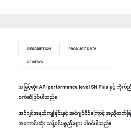
DESCRIPTION
PRODUCT DATA
REVIEWS
အမြင့်ဆုံး API performance level SN Plus နှင့် ကိုက်
စက်ဆီဖြစ်ပါသည်။
အင်ဂျင်အနည်ကျခြင်းနှင့် အင်ဂျင်ဝိုင်ကြောင့် အညှိတက်ခြင်
အကောင်းဆုံး သန့်စင်ပစ္စည်းများ ပါဝင်ပါသည်။