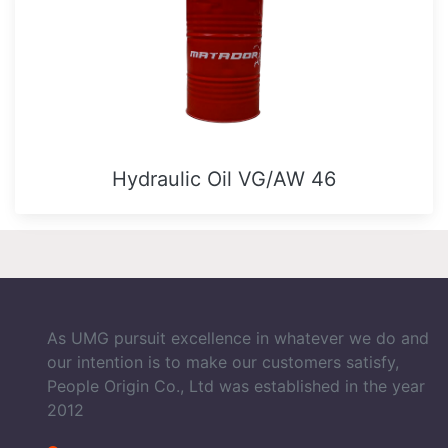
Hydraulic Oil VG/AW 46
As UMG pursuit excellence in whatever we do and
our intention is to make our customers satisfy,
People Origin Co., Ltd was established in the year
2012