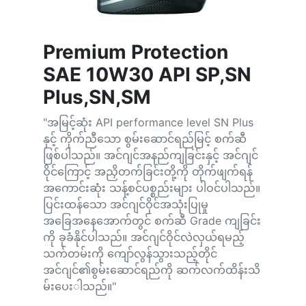
Premium Protection
SAE 10W30 API SP,SN
Plus,SN,SM
"အမြင့်ဆုံး API performance level SN Plus
နှင့် ကိုက်ညီသော စွမ်းဆောင်ရည်မြင့် စက်ဆီ
ဖြစ်ပါသည်။ အင်ဂျင်အနည်ကျခြင်းနှင့် အင်ဂျင်
ဝိုင်ကြောင့် အညှိတက်ခြင်းတို့ကို တိုက်ဖျက်ရန်
အကောင်းဆုံး သန့်စင်ပစ္စည်းများ ပါဝင်ပါသည်။
ပြင်းထန်သော အင်ဂျင်ဝိုင်အသုံးပြုမှု
အခြေအနေအောက်တွင် စက်ဆီ Grade ကျခြင်း
ကို ခုခံနိုင်ပါသည်။ အင်ဂျင်ဝိုင်လဲလှယ်ရမည့်
သက်တမ်းကို ကျော်လွန်သွားသည့်တိုင်
အင်ဂျင်၏စွမ်းဆောင်ရည်ကို ဆက်လက်ထိန်းသိ
မ်းပေးါသည်။"