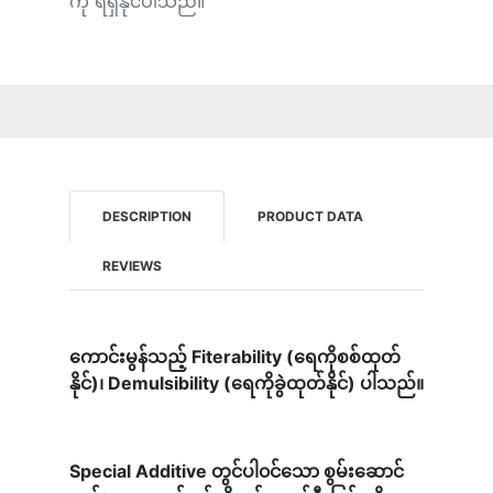
ကို ရရှိနိုင်ပါသည်။
DESCRIPTION
PRODUCT DATA
REVIEWS
ကောင်းမွန်သည့် Fiterability (ရေကိုစစ်ထုတ်
နိုင်)၊ Demulsibility (ရေကိုခွဲထုတ်နိုင်) ပါသည်။
Special Additive တွင်ပါ၀င်သော စွမ်းဆောင်