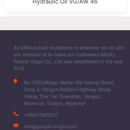
Hydraulic Oil VG/AW 46
As UMG pursuit excellence in whatever we do and
our intention is to make our customers satisfy,
People Origin Co., Ltd was established in the year
2012
No (152),Mingyi Mahar Min Gaung Street,
Zone 4, Yangon-Pathein Highway Road,
Hlaing Thar Yar Township., Yangon,
Myanmar, Yangon, Myanmar
+95977835257
info@people-origin.com