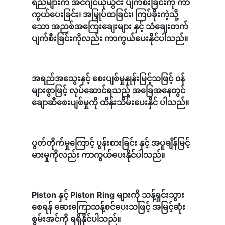
ရည်များက အင်ဂျင်ယိုယွင်း ပျက်စီးခြင်းကို ကာ
ကွယ်ပေးခြင်း၊ အမြှုပ်ထခြင်း၊ ကြပ်ခိုးကဲ့သို့
သော အညစ်အကြေးချေးများ နှင့် သံချေးတက်
ပျက်စီးခြင်းကိုလည်း ကာကွယ်ပေးနိုင်ပါသည်။
အရည်အသွေးနှင့် စေးပျစ်မှုနှုန်းမြင့်သဖြင့် ၀န်
များစွာဖြင့် လုပ်ဆောင်ရသည့် အခြေအနေတွင်
ချောဆီစေးပျစ်မှုကို ထိန်းသိမ်းပေးနှိင် ပါသည်။
ပွတ်တိုက်မှုကြောင့် ပွန်းစားခြင်း နှင့် အပူချိန်မြင့်
မားမှုကိုလည်း ကာကွယ်ပေးနိုင်ပါသည်။
Piston နှင့် Piston Ring များကို သန့်ရှင်းသွား
စေရန် ဆေးကြောသန့်စင်ပေးသဖြင့် အမြင့်ဆုံး
စွမ်းအင်ကို ရရှိနိုင်ပါသည်။