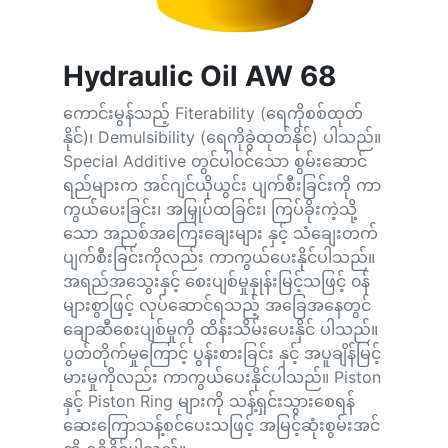
Hydraulic Oil AW 68
ကောင်းမွန်သည့် Fiterability (ရေကိုစစ်ထုတ်
နိုင်)၊ Demulsibility (ရေကိုခွဲထုတ်နိုင်) ပါသည်။
Special Additive တွင်ပါ၀င်သော စွမ်းဆောင်
ရည်များက အင်ဂျင်ယိုယွင်း ပျက်စီးခြင်းကို ကာ
ကွယ်ပေးခြင်း၊ အမြှုပ်ထခြင်း၊ ကြပ်ခိုးကဲ့သို့
သော အညစ်အကြေးချေးများ နှင့် သံချေးတက်
ပျက်စီးခြင်းကိုလည်း ကာကွယ်ပေးနိုင်ပါသည်။
အရည်အသွေးနှင့် စေးပျစ်မှုနှုန်းမြင့်သဖြင့် ၀န်
များစွာဖြင့် လုပ်ဆောင်ရသည့် အခြေအနေတွင်
ချောဆီစေးပျစ်မှုကို ထိန်းသိမ်းပေးနှိင် ပါသည်။
ပွတ်တိုက်မှုကြောင့် ပွန်းစားခြင်း နှင့် အပူချိန်မြင့်
မားမှုကိုလည်း ကာကွယ်ပေးနိုင်ပါသည်။ Piston
နှင့် Piston Ring များကို သန့်ရှင်းသွားစေရန်
ဆေးကြောသန့်စင်ပေးသဖြင့် အမြင့်ဆုံးစွမ်းအင်